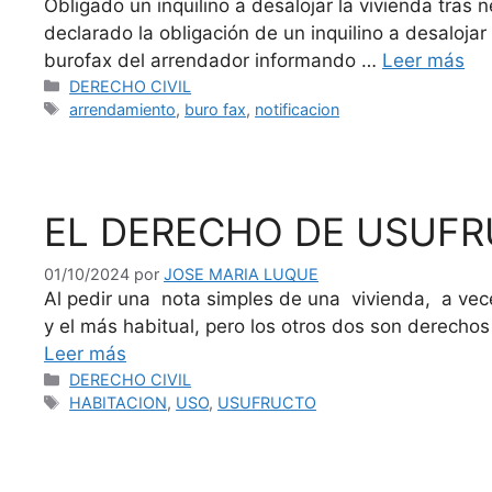
Obligado un inquilino a desalojar la vivienda tras
declarado la obligación de un inquilino a desaloj
burofax del arrendador informando …
Leer más
Categorías
DERECHO CIVIL
Etiquetas
arrendamiento
,
buro fax
,
notificacion
EL DERECHO DE USUFR
01/10/2024
por
JOSE MARIA LUQUE
Al pedir una nota simples de una vivienda, a vec
y el más habitual, pero los otros dos son derecho
Leer más
Categorías
DERECHO CIVIL
Etiquetas
HABITACION
,
USO
,
USUFRUCTO