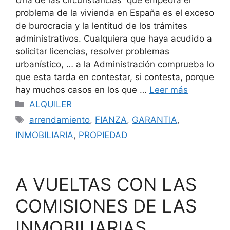
Una de las circunstancias que empeora el
problema de la vivienda en España es el exceso
de burocracia y la lentitud de los trámites
administrativos. Cualquiera que haya acudido a
solicitar licencias, resolver problemas
urbanístico, … a la Administración comprueba lo
que esta tarda en contestar, si contesta, porque
hay muchos casos en los que …
Leer más
Categorías
ALQUILER
Etiquetas
arrendamiento
,
FIANZA
,
GARANTIA
,
INMOBILIARIA
,
PROPIEDAD
A VUELTAS CON LAS
COMISIONES DE LAS
INMOBILIARIAS