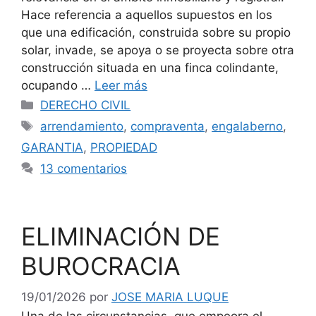
Hace referencia a aquellos supuestos en los
que una edificación, construida sobre su propio
solar, invade, se apoya o se proyecta sobre otra
construcción situada en una finca colindante,
ocupando …
Leer más
Categorías
DERECHO CIVIL
Etiquetas
arrendamiento
,
compraventa
,
engalaberno
,
GARANTIA
,
PROPIEDAD
13 comentarios
ELIMINACIÓN DE
BUROCRACIA
19/01/2026
por
JOSE MARIA LUQUE