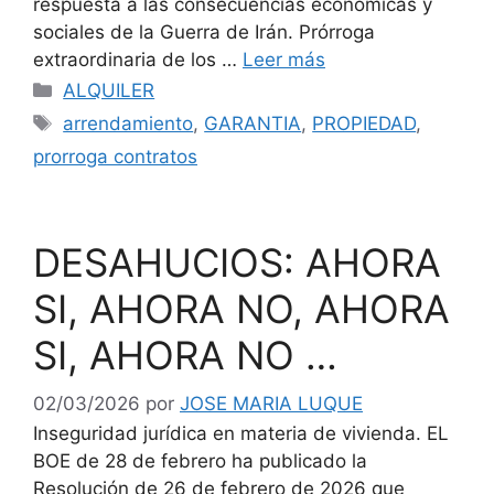
respuesta a las consecuencias económicas y
sociales de la Guerra de Irán. Prórroga
extraordinaria de los …
Leer más
Categorías
ALQUILER
Etiquetas
arrendamiento
,
GARANTIA
,
PROPIEDAD
,
prorroga contratos
DESAHUCIOS: AHORA
SI, AHORA NO, AHORA
SI, AHORA NO …
02/03/2026
por
JOSE MARIA LUQUE
Inseguridad jurídica en materia de vivienda. EL
BOE de 28 de febrero ha publicado la
Resolución de 26 de febrero de 2026 que