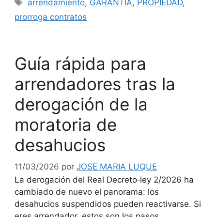
Etiquetas
arrendamiento
,
GARANTIA
,
PROPIEDAD
,
prorroga contratos
Guía rápida para
arrendadores tras la
derogación de la
moratoria de
desahucios
11/03/2026
por
JOSE MARIA LUQUE
La derogación del Real Decreto‑ley 2/2026 ha
cambiado de nuevo el panorama: los
desahucios suspendidos pueden reactivarse. Si
eres arrendador, estos son los pasos