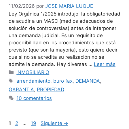
11/02/2026
por
JOSE MARIA LUQUE
Ley Orgánica 1/2025 introdujo la obligatoriedad
de acudir a un MASC (medios adecuados de
solución de controversias) antes de interponer
una demanda judicial. Es un requisito de
procedibilidad en los procedimientos que está
previsto (que son la mayoría), esto quiere decir
que si no se acredita su realización no se
admite la demanda. Hay diversas …
Leer más
Categorías
INMOBILIARIO
Etiquetas
arrendamiento
,
buro fax
,
DEMANDA
,
GARANTIA
,
PROPIEDAD
10 comentarios
Página
Página
Página
1
2
…
19
Siguiente
→