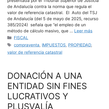
presentada por el Tribunal Superior de Justicia
de Andalucía contra la norma que regula el
valor de referencia catastral. El Auto del TSJ
de Andalucía (del 5 de mayo de 2025, recurso
385/2024) señala que “el empleo de un
método de cálculo masivo, que …
Leer más
Categorías
FISCAL
Etiquetas
compraventa
,
IMPUESTOS
,
PROPIEDAD
,
valor de referencia catastral
DONACIÓN A UNA
ENTIDAD SIN FINES
LUCRATIVOS Y
PLUSVALÍA