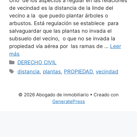
Uno de los aspectos a regular en las relaciones
de vecindad es la distancia de la linde del
vecino a la que puedo plantar árboles o
arbustos. Está regulación se establece para
salvaguardar que las plantas no invada el
subsuelo del vecino, o que no se invada la
propiedad vía aérea por las ramas de …
Leer
más
Categorías
DERECHO CIVIL
Etiquetas
distancia
,
plantas
,
PROPIEDAD
,
vecindad
© 2026 Abogado de inmobiliario
• Creado con
GeneratePress