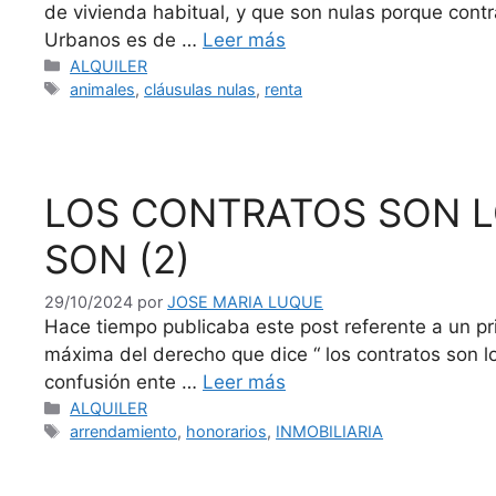
de vivienda habitual, y que son nulas porque c
Urbanos es de …
Leer más
Categorías
ALQUILER
Etiquetas
animales
,
cláusulas nulas
,
renta
LOS CONTRATOS SON L
SON (2)
29/10/2024
por
JOSE MARIA LUQUE
Hace tiempo publicaba este post referente a un pr
máxima del derecho que dice “ los contratos son l
confusión ente …
Leer más
Categorías
ALQUILER
Etiquetas
arrendamiento
,
honorarios
,
INMOBILIARIA