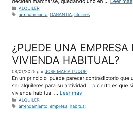
deciden marcharse, quedando uno en …
Leer más
Categorías
ALQUILER
Etiquetas
arrendamiento
,
GARANTIA
,
titulares
¿PUEDE UNA EMPRESA 
VIVIENDA HABITUAL?
08/01/2025
por
JOSE MARIA LUQUE
En un principio puede parecer contradictorio que 
ser alquileres para su actividad. Lo cierto es que
vivienda habitual …
Leer más
Categorías
ALQUILER
Etiquetas
arrendamiento
,
empresa
,
habitual