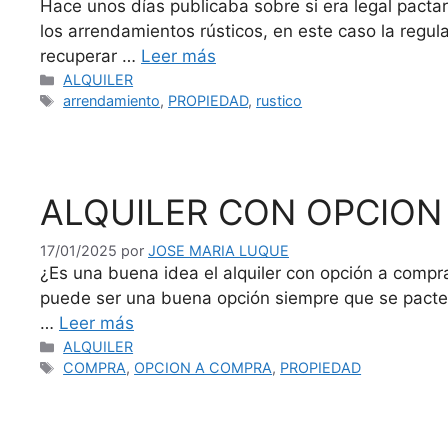
Hace unos días publicaba sobre si era legal pactar
los arrendamientos rústicos, en este caso la regula
recuperar …
Leer más
Categorías
ALQUILER
Etiquetas
arrendamiento
,
PROPIEDAD
,
rustico
ALQUILER CON OPCION
17/01/2025
por
JOSE MARIA LUQUE
¿Es una buena idea el alquiler con opción a com
puede ser una buena opción siempre que se pac
…
Leer más
Categorías
ALQUILER
Etiquetas
COMPRA
,
OPCION A COMPRA
,
PROPIEDAD