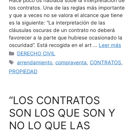
Hace poco os hablaba sobe la interpretación de
los contratos. Una de las reglas más importante
y que a veces no se valora el alcance que tiene
es la siguiente: “La interpretación de las
cláusulas oscuras de un contrato no deberá
favorecer a la parte que hubiese ocasionado la
oscuridad”. Está recogida en el art …
Leer más
Categorías
DERECHO CIVIL
Etiquetas
arrendamiento
,
compraventa
,
CONTRATOS
,
PROPIEDAD
“LOS CONTRATOS
SON LOS QUE SON Y
NO LO QUE LAS